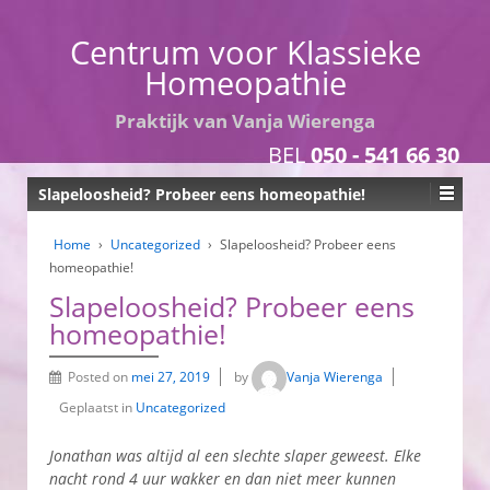
Centrum voor Klassieke
Homeopathie
Praktijk van Vanja Wierenga
BEL
050 - 541 66 30
Slapeloosheid? Probeer eens homeopathie!
Home
›
Uncategorized
›
Slapeloosheid? Probeer eens
homeopathie!
Slapeloosheid? Probeer eens
homeopathie!
Posted on
mei 27, 2019
by
Vanja Wierenga
Geplaatst in
Uncategorized
Jonathan was altijd al een slechte slaper geweest. Elke
nacht rond 4 uur wakker en dan niet meer kunnen