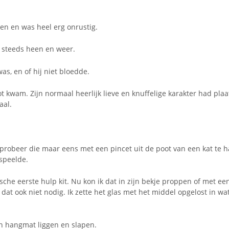
ken en was heel erg onrustig.
p steeds heen en weer.
as, en of hij niet bloedde.
oot kwam. Zijn normaal heerlijk lieve en knuffelige karakter had pla
aal.
robeer die maar eens met een pincet uit de poot van een kat te hal
speelde.
che eerste hulp kit. Nu kon ik dat in zijn bekje proppen of met een
 dat ook niet nodig. Ik zette het glas met het middel opgelost in w
ijn hangmat liggen en slapen.