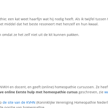
ie; een kat weet haarfijn wat hij nodig heeft. Als ik twijfel tussen
 het middel dat het beste resoneert met henzelf en hun kwaal.
n omdat ze het zelf niet uit de kit kunnen pakken.
 NVKH en docent, en geeft (online) homeopathie cursussen. Ze heef
ve online Eerste hulp met homeopathie cursus
geschreven, zie
ww
op
de site van de KVHN
(Koninklijke Vereniging Homeopathie Nederl
 de positie van homeopathie.