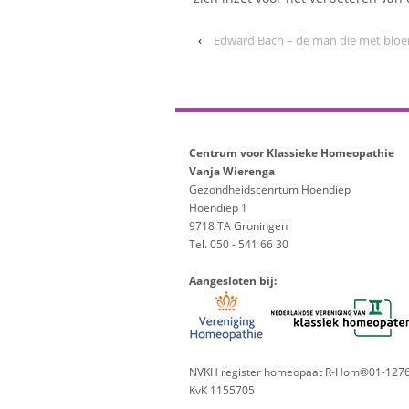
‹
Edward Bach – de man die met blo
Centrum voor Klassieke Homeopathie
Vanja Wierenga
Gezondheidscenrtum Hoendiep
Hoendiep 1
9718 TA Groningen
Tel. 050 - 541 66 30
Aangesloten bij:
NVKH register homeopaat R-Hom®01-127
KvK 1155705