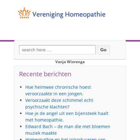
Zoek
naar:
Centrum voor Klassieke Homeopathie
Vanja Wierenga
Gezondheidscenrtum Hoendiep
Recente berichten
Hoendiep 1
9718 TA Groningen
Hoe heimwee chronische hoest
Tel. 050 - 541 66 30
veroorzaakte in een jongen.
Aangesloten bij:
Veroorzaakt deze schimmel echt
psychische klachten?
Hoe je de angel uit een bijensteek haalt
met homeopathie.
Edward Bach – de man die met bloemen
NVKH register homeopaat R-Hom®01-1276
muziek maakte
KvK 1155705
Homeopathie en het introduceren van