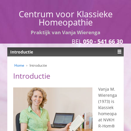
Centrum voor Klassieke
Homeopathie
Praktijk van Vanja Wierenga
BEL
050 - 541 66 30
Introductie
Home
›
Introductie
Introductie
Vanja M.
Wierenga
(1973) is
klassiek
homeopa
at NVKH
R-Hom®